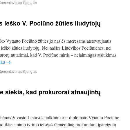
įraše
Komentavimas išjungtas
V.Pociūno
bylos
likimas
 ieško V. Pociūno žūties liudytojų
–
teismo
rankose
o Vytauto Pociūno žūties jo našlės interesams atstovaujantis
 ieško žūties liudytojų. Nei našlės Liudvikos Pociūnienės, nei
urorų nutarimai, kad V. Pociūno mirtis – nelaimingas atsitikimas.
liau
→
įraše
Komentavimas išjungtas
Advokatas
K.
Čilinskas
 siekia, kad prokurorai atnaujintų
ieško
V.
Pociūno
žūties
liudytojų
kybėmis žuvusio Lietuvos pulkininko ir diplomato Vytauto Pociūno
d ikiteisminio tyrimo teisėjas Generalinę prokuratūrą įpareigotų