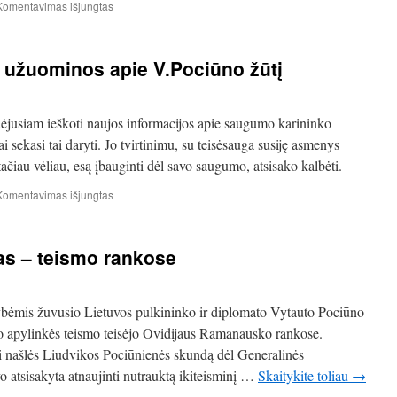
dėl
įraše
Komentavimas išjungtas
atsitiktinumo
Prokuratūra
atnaujina
V.Pociūno
ik užuominos apie V.Pociūno žūtį
žūties
tyrimą
ėjusiam ieškoti naujos informacijos apie saugumo karininko
 sekasi tai daryti. Jo tvirtinimu, su teisėsauga susiję asmenys
čiau vėliau, esą įbauginti dėl savo saugumo, atsisako kalbėti.
įraše
Komentavimas išjungtas
K.Čilinską
pasiekia
tik
as – teismo rankose
užuominos
apie
V.Pociūno
žūtį
kybėmis žuvusio Lietuvos pulkininko ir diplomato Vytauto Pociūno
jo apylinkės teismo teisėjo Ovidijaus Ramanausko rankose.
ti našlės Liudvikos Pociūnienės skundą dėl Generalinės
 atsisakyta atnaujinti nutrauktą ikiteisminį …
Skaitykite toliau
→