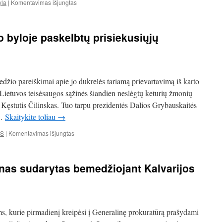
įraše
yla
|
Komentavimas išjungtas
K.Čilinskas:
šį
kartą
 byloje paskelbtų prisiekusiųjų
vargu
ar
bus
apsiribota
„seksualinio
edžio pareiškimai apie jo dukrelės tariamą prievartavimą iš karto
priekabiavimo“
bylos
 Lietuvos teisėsaugos sąžinės šiandien neslėgtų keturių žmonių
sukūrimu
s Kęstutis Čilinskas. Tuo tarpu prezidentės Dalios Grybauskaitės
 …
Skaitykite toliau
→
įraše
OS
|
Komentavimas išjungtas
Kokį
nuosprendį
A.Ūso
nas sudarytas bemedžiojant Kalvarijos
byloje
paskelbtų
prisiekusiųjų
teismas?
s, kurie pirmadienį kreipėsi į Generalinę prokuratūrą prašydami