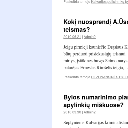
Paskelbta temoje
Kalvarijos policininkų b
Kokį nuosprendį A.Ūso
teismas?
2010.06.21
|
Admin2
Jeigu pirmieji kauniečio Drąsiaus K
būtų perduoti prisiekusiųjų teismui,
mirtys, įsitikinęs buvęs Seimo nary
patarėjas Ernestas Rimšelis teigia,
Paskelbta temoje
REZONANSINĖS BYL
Bylos numarinimo pla
apylinkių miškuose?
2010.03.30
|
Admin2
Septyniems Kalvarijos kriminalistam