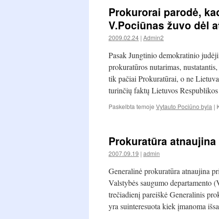
Prokurorai parodė, kad j
V.Pociūnas žuvo dėl a
2009.02.24
|
Admin2
Pasak Jungtinio demokratinio judėj
prokuratūros nutarimas, nustatantis
tik pačiai Prokuratūrai, o ne Lietuva
turinčių faktų Lietuvos Respublikos
Paskelbta temoje
Vytauto Pociūno byla
|
Prokuratūra atnaujina
2007.09.19
|
admin
Generalinė prokuratūra atnaujina pr
Valstybės saugumo departamento (V
trečiadienį pareiškė Generalinis pr
yra suinteresuota kiek įmanoma išsam