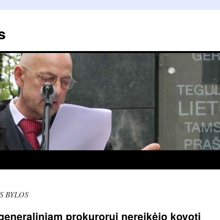
s
S BYLOS
generaliniam prokurorui nereikėjo kovoti