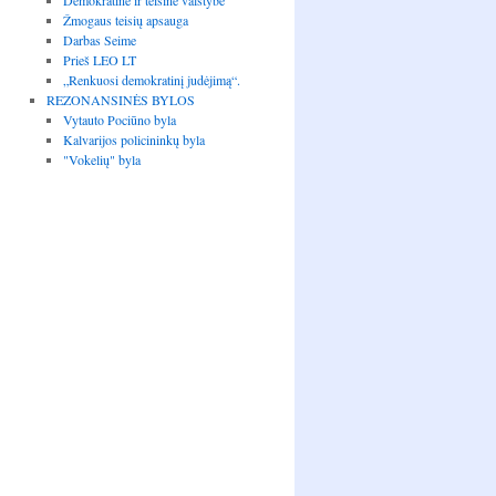
Demokratinė ir teisinė valstybė
Žmogaus teisių apsauga
Darbas Seime
Prieš LEO LT
„Renkuosi demokratinį judėjimą“.
REZONANSINĖS BYLOS
Vytauto Pociūno byla
Kalvarijos policininkų byla
"Vokelių" byla