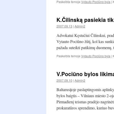
Paskelbta temoje
Vytauto Pociūno byla
|
K.Čilinską pasiekia t
2007.09.13
|
Admin2
Advokatui Kęstučiui Čilinskui, prad
Vytauto Pociūno žūtį, kol kas sunkiai
pažada suteikti patikimų duomenų, ta
Paskelbta temoje
Vytauto Pociūno byla
|
V.Pociūno bylos likim
2007.09.10
|
Admin2
Baltarusijoje paslaptingomis aplin
bylos baigtis – Vilniaus miesto 2-o
Pirmadienį teismas pradėjo nagrinė
prokuratūros sprendimo, kuriuo buvo