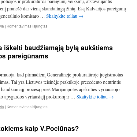
 policijos ir prokuratūros pareigūnų veiksmų, atstovaujantis
ienį pranešė dar vieną skandalingą žinią. Esą Kalvarijos pareigūnų
u generalinio komisaro …
Skaitykite toliau
→
įraše
yla
|
Komentavimas išjungtas
Bylos
numarinimo
planas
ja iškelti baudžiamąją bylą aukštiems
sudarytas
bemedžiojant
ūros pareigūnams
Kalvarijos
apylinkių
miškuose?
formuoja, kad pirmadienį Generalinėje prokuratūroje įregistruotas
imas. Tai yra Lietuvos teisinėje praktikoje precedento neturintis
i baudžiamąjį procesą prieš Marijampolės apskrities vyriausiojo
no apygardos vyriausiąjį prokurorą ir …
Skaitykite toliau
→
įraše
yla
|
Komentavimas išjungtas
Kriminalistai
reikalauja
iškelti
 tokiems kaip V.Pociūnas?
baudžiamąją
bylą