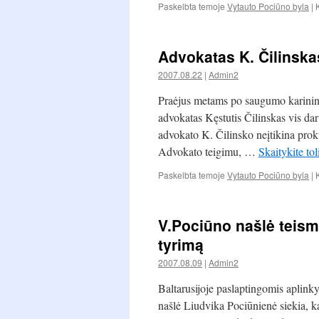
Paskelbta temoje
Vytauto Pociūno byla
|
Advokatas K. Čilinskas
2007.08.22
|
Admin2
Praėjus metams po saugumo karinink
advokatas Kęstutis Čilinskas vis dar
advokato K. Čilinsko neįtikina prok
Advokato teigimu, …
Skaitykite to
Paskelbta temoje
Vytauto Pociūno byla
|
V.Pociūno našlė teisme
tyrimą
2007.08.09
|
Admin2
Baltarusijoje paslaptingomis aplin
našlė Liudvika Pociūnienė siekia, ka