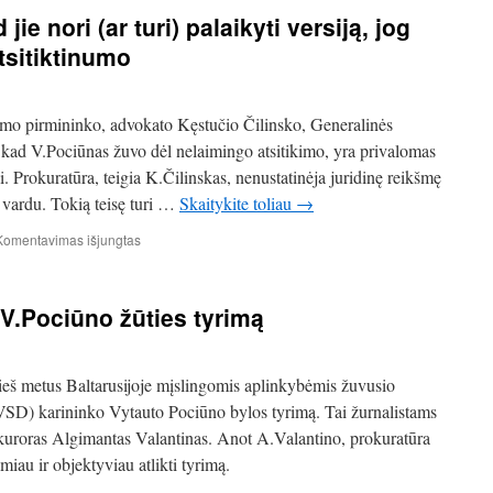
prokurorai
ie nori (ar turi) palaikyti versiją, jog
neturi
galios
tsitiktinumo
paneigti,
kad
V.
imo pirmininko, advokato Kęstučio Čilinsko, Generalinės
Pociūnas
buvo
, kad V.Pociūnas žuvo dėl nelaimingo atsitikimo, yra privalomas
nužudytas
i. Prokuratūra, teigia K.Čilinskas, nenustatinėja juridinę reikšmę
 vardu. Tokią teisę turi …
Skaitykite toliau
→
įraše
Komentavimas išjungtas
Prokurorai
parodė,
kad
 V.Pociūno žūties tyrimą
jie
nori
(ar
turi)
ieš metus Baltarusijoje mįslingomis aplinkybėmis žuvusio
palaikyti
SD) karininko Vytauto Pociūno bylos tyrimą. Tai žurnalistams
versiją,
okuroras Algimantas Valantinas. Anot A.Valantino, prokuratūra
jog
V.Pociūnas
iau ir objektyviau atlikti tyrimą.
žuvo