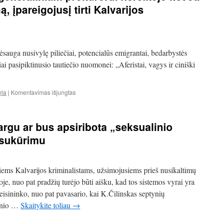
 įpareigojusį tirti Kalvarijos
sėsauga nusivylę piliečiai, potencialūs emigrantai, bedarbystės
iai pasipiktinusio tautiečio nuomonei: „Aferistai, vagys ir ciniški
įraše
yla
|
Komentavimas išjungtas
K.Čilinskas:
„Naujam
generaliniam
vargu ar bus apsiribota „seksualinio
prokurorui
nereikėjo
 sukūrimu
kovoti
prieš
teismo
iems Kalvarijos kriminalistams, užsimojusiems prieš nusikaltimų
sprendimą,
įpareigojusį
e, nuo pat pradžių turėjo būti aišku, kad tos sistemos vyrai yra
tirti
 teisininko, nuo pat pavasario, kai K.Čilinskas septynių
Kalvarijos
linio …
Skaitykite toliau
→
kriminalistų
bylą!..“