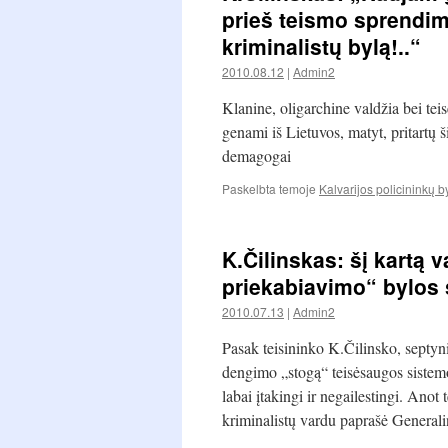
prieš teismo sprendimą,
kriminalistų bylą!..“
2010.08.12
|
Admin2
Klanine, oligarchine valdžia bei tei
genami iš Lietuvos, matyt, pritartų š
demagogai
Paskelbta temoje
Kalvarijos policininkų b
K.Čilinskas: šį kartą 
priekabiavimo“ bylos
2010.07.13
|
Admin2
Pasak teisininko K.Čilinsko, septyn
dengimo „stogą“ teisėsaugos sistemoj
labai įtakingi ir negailestingi. Anot
kriminalistų vardu paprašė Genera