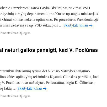
aukštiems
policijos
tradienio Prezidentės Dalios Grybauskaitės pasirinkimas VSD
ir
ratyvinių tarnybų departamento prie Krašto apsaugos ministerijos
prokuratūros
i Grinai kol kas nekelia optimizmo. Po procedūros Prezidentūroje
pareigūnams
biausias uždavinys esąs VSD sukauptos …
Skaitykite toliau
→
įraše
Komentavimas išjungtas
Ar
VSD
atsiras
ai neturi galios paneigti, kad V. Pociūnas
vietos
tokiems
kaip
V.Pociūnas?
 nutraukus ikiteisminį tyrimą dėl buvusio Valstybės saugumo
no žūties aplinkybių teisininkas Kęstutis Čilinskas pareiškia, kad
og V. Pociūnas buvo nužudytas. Prokuratūra, teigia K. Čilinskas,
nčių faktų …
Skaitykite toliau
→
įraše
Komentavimas išjungtas
K.
Čilinskas: