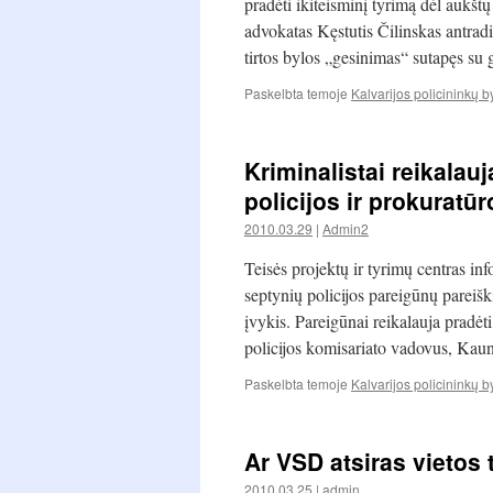
pradėti ikiteisminį tyrimą dėl aukštų
advokatas Kęstutis Čilinskas antrad
tirtos bylos „gesinimas“ sutapęs s
Paskelbta temoje
Kalvarijos policininkų b
Kriminalistai reikalau
policijos ir prokurat
2010.03.29
|
Admin2
Teisės projektų ir tyrimų centras in
septynių policijos pareigūnų pareišk
įvykis. Pareigūnai reikalauja pradėt
policijos komisariato vadovus, Kau
Paskelbta temoje
Kalvarijos policininkų b
Ar VSD atsiras vietos
2010.03.25
|
admin