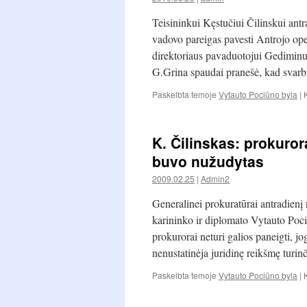
Teisininkui Kęstučiui Čilinskui an
vadovo pareigas pavesti Antrojo ope
direktoriaus pavaduotojui Gediminu
G.Grina spaudai pranešė, kad svar
Paskelbta temoje
Vytauto Pociūno byla
|
K. Čilinskas: prokuror
buvo nužudytas
2009.02.25
|
Admin2
Generalinei prokuratūrai antradienį
karininko ir diplomato Vytauto Pociū
prokurorai neturi galios paneigti, j
nenustatinėja juridinę reikšmę turi
Paskelbta temoje
Vytauto Pociūno byla
|