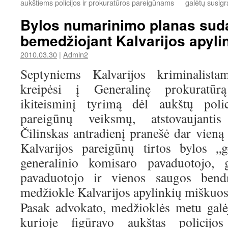
aukštiems policijos ir prokuratūros pareigūnams
galėtų susigrą
Bylos numarinimo planas sud
bemedžiojant Kalvarijos apyl
2010.03.30
|
Admin2
Septyniems Kalvarijos kriminalista
kreipėsi į Generalinę prokuratūr
ikiteisminį tyrimą dėl aukštų polic
pareigūnų veiksmų, atstovaujantis
Čilinskas antradienį pranešė dar vieną
Kalvarijos pareigūnų tirtos bylos „
generalinio komisaro pavaduotojo, g
pavaduotojo ir vienos saugos bend
medžiokle Kalvarijos apylinkių miškuos
Pasak advokato, medžioklės metu galėj
kurioje figūravo aukštas policijo