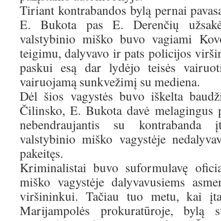
Tiriant kontrabandos bylą pernai pavas
E. Bukota pas E. Derenčių užsak
valstybinio miško buvo vagiami Kovo
teigimu, dalyvavo ir pats policijos virš
paskui esą dar lydėjo teisės vairuo
vairuojamą sunkvežimį su mediena.
Dėl šios vagystės buvo iškelta baudž
Čilinsko, E. Bukota davė melagingus 
nebendraujantis su kontrabanda įt
valstybinio miško vagystėje nedalyva
pakeitęs.
Kriminalistai buvo suformulavę ofici
miško vagystėje dalyvavusiems asmen
viršininkui. Tačiau tuo metu, kai į
Marijampolės prokuratūroje, bylą 