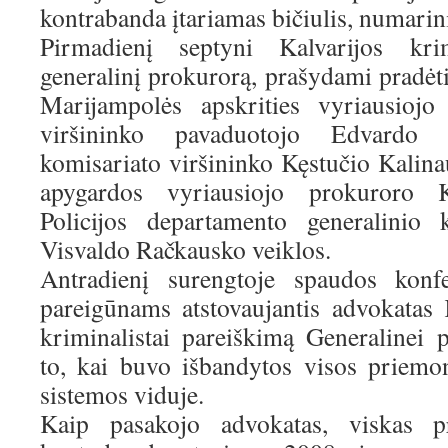
kontrabanda įtariamas bičiulis, numarin
Pirmadienį septyni Kalvarijos krim
generalinį prokurorą, prašydami pradėti
Marijampolės apskrities vyriausiojo 
viršininko pavaduotojo Edvardo 
komisariato viršininko Kęstučio Kalina
apygardos vyriausiojo prokuroro K
Policijos departamento generalinio 
Visvaldo Račkausko veiklos.
Antradienį surengtoje spaudos konfe
pareigūnams atstovaujantis advokatas 
kriminalistai pareiškimą Generalinei 
to, kai buvo išbandytos visos priemo
sistemos viduje.
Kaip pasakojo advokatas, viskas p