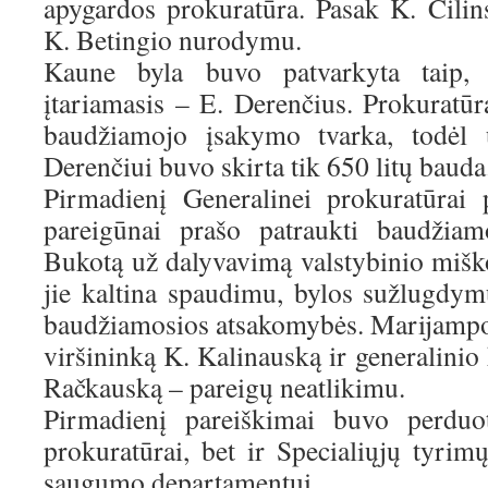
apygardos prokuratūra. Pasak K. Čilin
K. Betingio nurodymu.
Kaune byla buvo patvarkyta taip, 
įtariamasis – E. Derenčius. Prokuratūr
baudžiamojo įsakymo tvarka, todėl
Derenčiui buvo skirta tik 650 litų bauda
Pirmadienį Generalinei prokuratūrai 
pareigūnai prašo patraukti baudžia
Bukotą už dalyvavimą valstybinio miško
jie kaltina spaudimu, bylos sužlugdym
baudžiamosios atsakomybės. Marijampolė
viršininką K. Kalinauską ir generalini
Račkauską – pareigų neatlikimu.
Pirmadienį pareiškimai buvo perduot
prokuratūrai, bet ir Specialiųjų tyrim
saugumo departamentui.