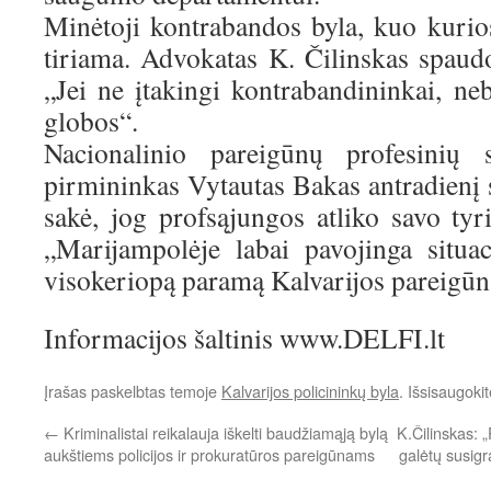
Minėtoji kontrabandos byla, kuo kurios
tiriama. Advokatas K. Čilinskas spaudo
„Jei ne įtakingi kontrabandininkai, ne
globos“.
Nacionalinio pareigūnų profesinių s
pirmininkas Vytautas Bakas antradienį 
sakė, jog profsąjungos atliko savo tyr
„Marijampolėje labai pavojinga situa
visokeriopą paramą Kalvarijos pareigū
Informacijos šaltinis www.DELFI.lt
Įrašas paskelbtas temoje
Kalvarijos policininkų byla
. Išsisaugoki
←
Kriminalistai reikalauja iškelti baudžiamąją bylą
K.Čilinskas: 
aukštiems policijos ir prokuratūros pareigūnams
galėtų susigrą