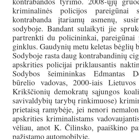
kontrabandos tyrimo. 2008-ųjų gruod
kriminalinės policijos pareigūnai
kontrabanda įtariamų asmenų, susi
sodyboje. Bandant sulaikyti jie spru
partrenkti du policininkai, pareigūnai
ginklus. Gaudynių metu keletas bėglių b
Sodyboje rasta daug kontrabandinių cig
apskrities policijai priklausantis nakt
Sodybos šeimininkas Edmantas De
būrelio vadovas, 2000-iais Lietuvos 
Krikščionių demokratų sąjungos koali
savivaldybių tarybų rinkimuose) krimin
prietaisą ramybėje, jei nenori nemalo
apskrities kriminalistams vadovaujanti
vėliau, anot K. Čilinsko, paaiškino pa
pažįstamo automobilyje.