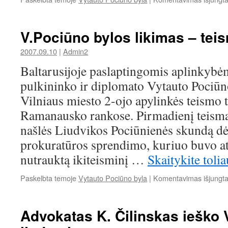
V.Pociūno bylos likimas – tei
2007.09.10
|
Admin2
Baltarusijoje paslaptingomis aplinkybė
pulkininko ir diplomato Vytauto Pociūno
Vilniaus miesto 2-ojo apylinkės teismo t
Ramanausko rankose. Pirmadienį teisma
našlės Liudvikos Pociūnienės skundą dė
prokuratūros sprendimo, kuriuo buvo ats
nutrauktą ikiteisminį …
Skaitykite toli
Paskelbta temoje
Vytauto Pociūno byla
|
Komentavimas išjungt
Advokatas K. Čilinskas ieško 