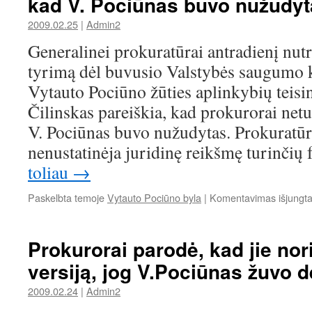
kad V. Pociūnas buvo nužudyt
2009.02.25
|
Admin2
Generalinei prokuratūrai antradienį nut
tyrimą dėl buvusio Valstybės saugumo k
Vytauto Pociūno žūties aplinkybių teisi
Čilinskas pareiškia, kad prokurorai netur
V. Pociūnas buvo nužudytas. Prokuratūra
nenustatinėja juridinę reikšmę turinčių
toliau
→
Paskelbta temoje
Vytauto Pociūno byla
|
Komentavimas išjungt
Prokurorai parodė, kad jie nori 
versiją, jog V.Pociūnas žuvo d
2009.02.24
|
Admin2