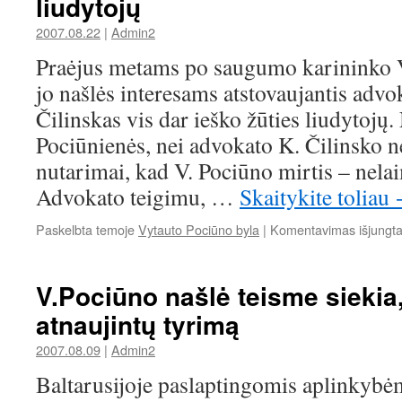
liudytojų
2007.08.22
|
Admin2
Praėjus metams po saugumo karininko V
jo našlės interesams atstovaujantis advo
Čilinskas vis dar ieško žūties liudytojų
Pociūnienės, nei advokato K. Čilinsko n
nutarimai, kad V. Pociūno mirtis – nelai
Advokato teigimu, …
Skaitykite toliau
Paskelbta temoje
Vytauto Pociūno byla
|
Komentavimas išjungt
V.Pociūno našlė teisme siekia
atnaujintų tyrimą
2007.08.09
|
Admin2
Baltarusijoje paslaptingomis aplinkybė