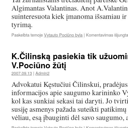
Algimantas Valantinas. Anot A.Valantin
suinteresuota kiek įmanoma išsamiau ir 
tyrimą.
Paskelbta temoje
Vytauto Pociūno byla
|
Komentavimas išjungt
K.Čilinską pasiekia tik užuom
V.Pociūno žūtį
2007.09.13
|
Admin2
Advokatui Kęstučiui Čilinskui, pradėjus
informacijos apie saugumo karininko Vy
kol kas sunkiai sekasi tai daryti. Jo tvir
susiję asmenys pažada suteikti patikim
vėliau, esą įbauginti dėl savo saugumo, a
Paskelbta temoje
Vytauto Pociūno byla
|
Komentavimas išjungt