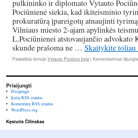
pulkininko ir diplomato Vytauto Pociūn
Pociūnienė siekia, kad ikiteisminio tyri
prokuratūrą įpareigotų atnaujinti tyrimą
Vilniaus miesto 2-ajam apylinkės teism
L.Pociūnienei atstovaujančio advokato 
skunde prašoma ne …
Skaitykite toliau
Paskelbta temoje
Vytauto Pociūno byla
|
Komentavimas išjungt
Prisijungti
Prisijungti
Įrašų RSS srautas
Komentarų RSS srautas
WordPress.org
Kęstutis Čilinskas