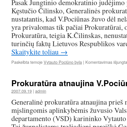
Pasak Jungtinio demokratinio judėjimo
Kęstučio Čilinsko, Generalinės prokura
nustatantis, kad V.Pociūnas žuvo dėl ne
yra privalomas tik pačiai Prokuratūrai, 
Prokuratūra, teigia K.Čilinskas, nenusta
turinčių faktų Lietuvos Respublikos var
Skaitykite toliau
→
Paskelbta temoje
Vytauto Pociūno byla
|
Komentavimas išjungt
Prokuratūra atnaujina V.Pociū
2007.09.19
|
admin
Generalinė prokuratūra atnaujina prieš 
mįslingomis aplinkybėmis žuvusio Val
departamento (VSD) karininko Vytauto 
Tai žurnalistams trečiadienį pareiškė G