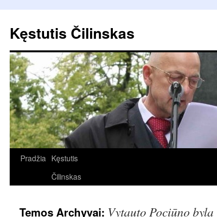
Pereiti
prie
Kęstutis Čilinskas
turinio
Pradžia
Kęstutis
Čilinskas
Vytauto Pociūno byla
Temos Archyvai: