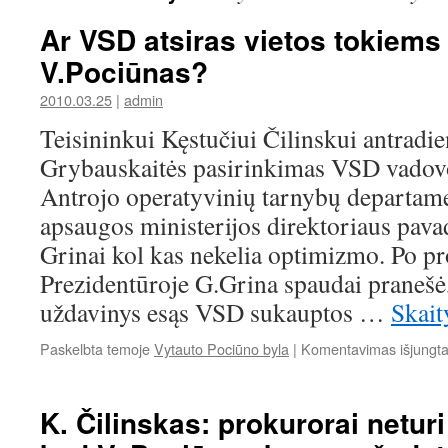
Ar VSD atsiras vietos tokiems
V.Pociūnas?
2010.03.25
|
admin
Teisininkui Kęstučiui Čilinskui antradi
Grybauskaitės pasirinkimas VSD vadovo
Antrojo operatyvinių tarnybų departame
apsaugos ministerijos direktoriaus pav
Grinai kol kas nekelia optimizmo. Po p
Prezidentūroje G.Grina spaudai pranešė,
uždavinys esąs VSD sukauptos …
Skait
Paskelbta temoje
Vytauto Pociūno byla
|
Komentavimas išjungt
K. Čilinskas: prokurorai neturi