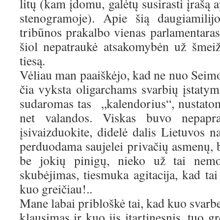
litų (kam įdomu, galėtų susirasti įrašą 
stenogramoje). Apie šią daugiamili
tribūnos prakalbo vienas parlamentaras, 
šiol nepatraukė atsakomybėn už šmeiž
tiesą.
Vėliau man paaiškėjo, kad ne nuo Seimo
čia vyksta oligarchams svarbių įstaty
sudaromas tas „kalendorius“, nustato
net valandos. Viskas buvo nepapra
įsivaizduokite, didelė dalis Lietuvos n
perduodama saujelei privačių asmenų, b
be jokių pinigų, nieko už tai nemok
skubėjimas, tiesmuka agitacija, kad tai 
kuo greičiau!..
Mane labai pribloškė tai, kad kuo svar
klausimas ir kuo jis įtartinesnis, tuo gre