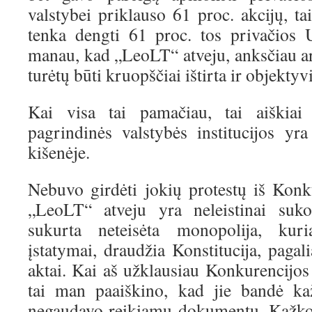
valstybei priklauso 61 proc. akcijų, tai
tenka dengti 61 proc. tos privačios
manau, kad „LeoLT“ atveju, anksčiau ar 
turėtų būti kruopščiai ištirta ir objektyvi
Kai visa tai pamačiau, tai aiškiai
pagrindinės valstybės institucijos yra
kišenėje.
Nebuvo girdėti jokių protestų iš Konk
„LeoLT“ atveju yra neleistinai sukon
sukurta neteisėta monopolija, kur
įstatymai, draudžia Konstitucija, pagal
aktai. Kai aš užklausiau Konkurencijos t
tai man paaiškino, kad jie bandė kaž
negaudavo reikiamų dokumentų. Kažko