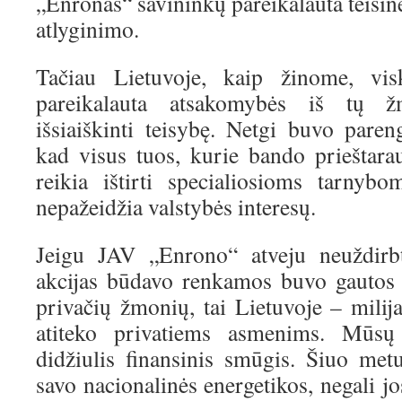
„Enronas“ savininkų pareikalauta teisin
atlyginimo.
Tačiau Lietuvoje, kaip žinome, visk
pareikalauta atsakomybės iš tų 
išsiaiškinti teisybę. Netgi buvo pare
kad visus tuos, kurie bando prieštara
reikia ištirti specialiosioms tarnybom
nepažeidžia valstybės interesų.
Jeigu JAV „Enrono“ atveju neuždirbt
akcijas būdavo renkamos buvo gautos n
privačių žmonių, tai Lietuvoje – milija
atiteko privatiems asmenims. Mūsų š
didžiulis finansinis smūgis. Šiuo met
savo nacionalinės energetikos, negali jo