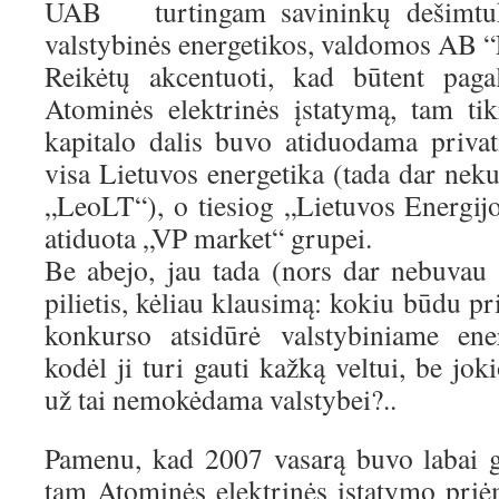
UAB turtingam savininkų dešimtuku
valstybinės energetikos, valdomos AB “L
Reikėtų akcentuoti, kad būtent paga
Atominės elektrinės įstatymą, tam ti
kapitalo dalis buvo atiduodama priva
visa Lietuvos energetika (tada dar nek
„LeoLT“), o tiesiog „Lietuvos Energijo
atiduota „VP market“ grupei.
Be abejo, jau tada (nors dar nebuvau
pilietis, kėliau klausimą: kokiu būdu pr
konkurso atsidūrė valstybiniame ener
kodėl ji turi gauti kažką veltui, be jok
už tai nemokėdama valstybei?..
Pamenu, kad 2007 vasarą buvo labai ge
tam Atominės elektrinės įstatymo pri