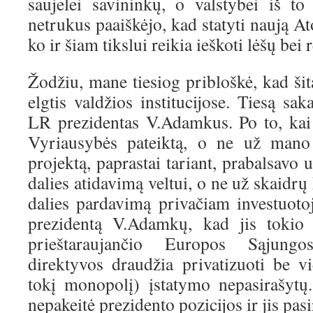
saujelei savininkų, o valstybei iš t
netrukus paaiškėjo, kad statyti naują At
ko ir šiam tikslui reikia ieškoti lėšų bei
Žodžiu, mane tiesiog pribloškė, kad šit
elgtis valdžios institucijose. Tiesą sa
LR prezidentas V.Adamkus. Po to, kai
Vyriausybės pateiktą, o ne už mano 
projektą, paprastai tariant, prabalsavo 
dalies atidavimą veltui, o ne už skaidrų
dalies pardavimą privačiam investuotoj
prezidentą V.Adamkų, kad jis tokio k
prieštaraujančio Europos Sąjung
direktyvos draudžia privatizuoti be v
tokį monopolį) įstatymo nepasirašytų
nepakeitė prezidento pozicijos ir jis pas