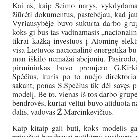
Kai aš, kaip Seimo narys, vykdydama
žiūrėti dokumentus, pastebėjau, kad jau
Vyriausybėje buvo sukurta darbo grupė
koks gi bus tas vadinamasis „nacionalini
tikrai kažką investuos į Atominę elektr
visa Lietuvos nacionalinė energetika b
man iškilo nemažai abejonių. Pasirodo
pirmininkas buvo premjero G.Kirki
Spėčius, kuris po to nuėjo direktori
sakant, ponas S.Spėčius tik dėl savęs 
modelį. Be to, vienas iš tos darbo grup
bendrovės, kuriai veltui buvo atiduota n
dalis, vadovas Ž.Marcinkevičius.
Kaip kitaip gali būti, koks modelis ga
privačiai bendrovei patikima susikurti