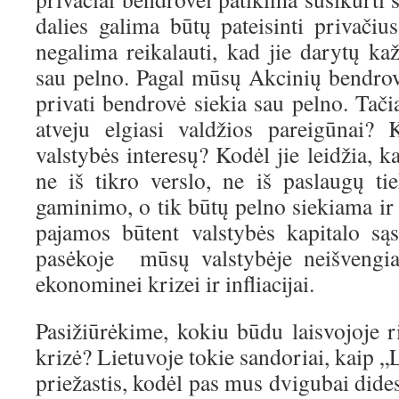
dalies galima būtų pateisinti privačiu
negalima reikalauti, kad jie darytų ka
sau pelno. Pagal mūsų Akcinių bendrov
privati bendrovė siekia sau pelno. Tač
atveju elgiasi valdžios pareigūnai? 
valstybės interesų? Kodėl jie leidžia, 
ne iš tikro verslo, ne iš paslaugų t
gaminimo, o tik būtų pelno siekiama ir
pajamos būtent valstybės kapitalo sąs
pasėkoje mūsų valstybėje neišvengia
ekonominei krizei ir infliacijai.
Pasižiūrėkime, kokiu būdu laisvojoje 
krizė? Lietuvoje tokie sandoriai, kaip 
priežastis, kodėl pas mus dvigubai didesn