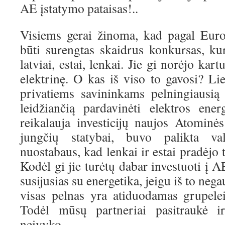
AE įstatymo pataisas!..
Visiems gerai žinoma, kad pagal Euro
būti surengtas skaidrus konkursas, ku
latviai, estai, lenkai. Jie gi norėjo kar
elektrinę. O kas iš viso to gavosi? Li
privatiems savininkams pelningiausią 
leidžiančią pardavinėti elektros ener
reikalauja investicijų naujos Atominės
jungčių statybai, buvo palikta va
nuostabaus, kad lenkai ir estai pradėjo t
Kodėl gi jie turėtų dabar investuoti į AE 
susijusias su energetika, jeigu iš to neg
visas pelnas yra atiduodamas grupelei
Todėl mūsų partneriai pasitraukė 
neįvyko.