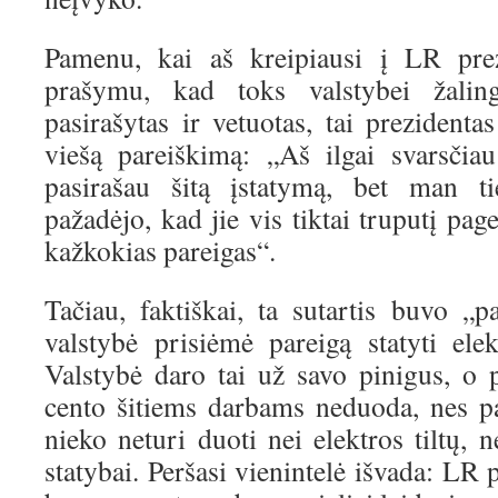
Pamenu, kai aš kreipiausi į LR pr
prašymu, kad toks valstybei žalin
pasirašytas ir vetuotas, tai prezident
viešą pareiškimą: „Aš ilgai svarsčia
pasirašau šitą įstatymą, bet man ti
pažadėjo, kad jie vis tiktai truputį page
kažkokias pareigas“.
Tačiau, faktiškai, ta sutartis buvo „p
valstybė prisiėmė pareigą statyti elek
Valstybė daro tai už savo pinigus, o p
cento šitiems darbams neduoda, nes pag
nieko neturi duoti nei elektros tiltų, 
statybai. Peršasi vienintelė išvada: L