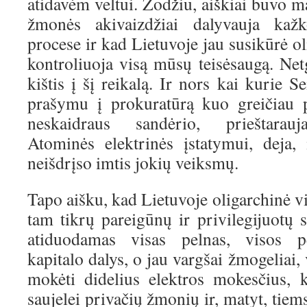
atidavėm veltui. Žodžiu, aiškiai buvo ma
žmonės akivaizdžiai dalyvauja kaž
procese ir kad Lietuvoje jau susikūrė ol
kontroliuoja visą mūsų teisėsaugą. Net
kištis į šį reikalą. Ir nors kai kurie S
prašymu į prokuratūrą kuo greičiau p
neskaidraus sandėrio, prieštarau
Atominės elektrinės įstatymui, deja,
neišdrįso imtis jokių veiksmų.
Tapo aišku, kad Lietuvoje oligarchinė vi
tam tikrų pareigūnų ir privilegijuotų 
atiduodamas visas pelnas, visos pe
kapitalo dalys, o jau vargšai žmogeliai,
mokėti didelius elektros mokesčius, 
saujelei privačių žmonių ir, matyt, tie