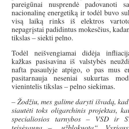
pareigūnai nusprendė padovanoti sa
nacionalinę energetiką ir todėl buvo s
visą laiką rinks iš elektros vartot
nepagrįstai padidintus mokesčius, kad
tikslas – siekti pelno.
Todėl neišvengiamai didėja infliaci
kažkas pasisavina iš valstybės neužd
nafta pasaulyje atpigo, o pas mus e
pasitarnauja neseniai sukurtas mo
vienintelis tikslas – pelno siekimas.
– Žodžiu, mes galime daryti išvadą, kad 
siautėti toks oligarchinis projektas,
specialiosios tarnybos – VSD ir S
teisėsauga – „užblokuota“, Vyriau