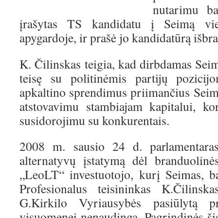
nutarimu b
įrašytas TS kandidatu į Seimą vie
apygardoje, ir prašė jo kandidatūrą išbra
K. Čilinskas teigia, kad dirbdamas Seim
teisę su politinėmis partijų pozici
apkaltino sprendimus priimančius Seim
atstovavimu stambiajam kapitalui, ko
susidorojimu su konkurentais.
2008 m. sausio 24 d. parlamentaras 
alternatyvų įstatymą dėl branduolinė
„LeoLT“ investuotojo, kurį Seimas, b
Profesionalus teisininkas K.Čilinsk
G.Kirkilo Vyriausybės pasiūlytą p
visuomenei nenaudingą. Pagrindinės ši