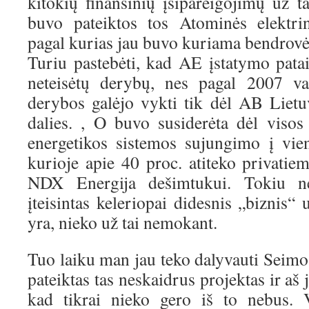
kitokių finansinių įsipareigojimų už ta
buvo pateiktos tos Atominės elektrin
pagal kurias jau buvo kuriama bendrov
Turiu pastebėti, kad AE įstatymo pata
neteisėtų derybų, nes pagal 2007 va
derybos galėjo vykti tik dėl AB Lietu
dalies. , O buvo susiderėta dėl visos
energetikos sistemos sujungimo į vi
kurioje apie 40 proc. atiteko privat
NDX Energija dešimtukui. Tokiu n
įteisintas keleriopai didesnis „biznis“ 
yra, nieko už tai nemokant.
Tuo laiku man jau teko dalyvauti Seimo
pateiktas tas neskaidrus projektas ir aš 
kad tikrai nieko gero iš to nebus. 