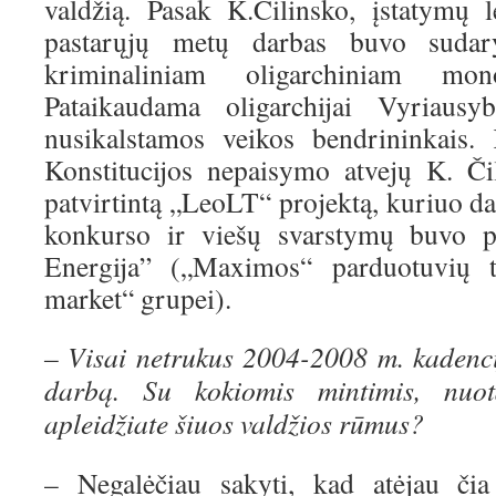
valdžią. Pasak K.Čilinsko, įstatymų 
pastarųjų metų darbas buvo sudary
kriminaliniam oligarchiniam mono
Pataikaudama oligarchijai Vyriaus
nusikalstamos veikos bendrininkais. 
Konstitucijos nepaisymo atvejų K. Či
patvirtintą „LeoLT“ projektą, kuriuo dal
konkurso ir viešų svarstymų buvo
Energija” („Maximos“ parduotuvių t
market“ grupei).
– Visai netrukus 2004-2008 m. kadenc
darbą. Su kokiomis mintimis, nuot
apleidžiate šiuos valdžios rūmus?
– Negalėčiau sakyti, kad atėjau čia