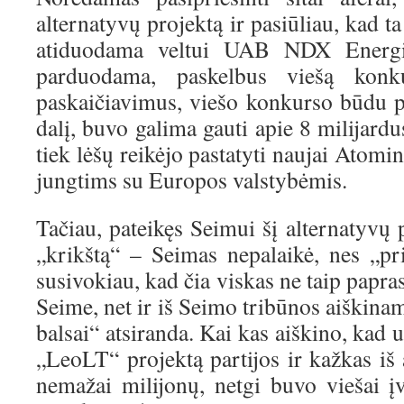
alternatyvų projektą ir pasiūliau, kad ta
atiduodama veltui UAB NDX Energij
parduodama, paskelbus viešą konku
paskaičiavimus, viešo konkurso būdu p
dalį, buvo galima gauti apie 8 milijardu
tiek lėšų reikėjo pastatyti naujai Atomine
jungtims su Europos valstybėmis.
Tačiau, pateikęs Seimui šį alternatyvų 
„krikštą“ – Seimas nepalaikė, nes „pr
susivokiau, kad čia viskas ne taip papr
Seime, net ir iš Seimo tribūnos aiškinam
balsai“ atsiranda. Kai kas aiškino, kad 
„LeoLT“ projektą partijos ir kažkas iš
nemažai milijonų, netgi buvo viešai 