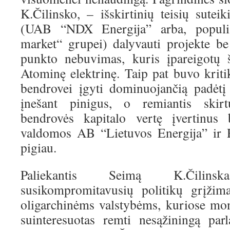
K.Čilinsko, – išskirtinių teisių sutei
(UAB “NDX Energija” arba, populia
market“ grupei) dalyvauti projekte b
punkto nebuvimas, kuris įpareigotų š
Atominę elektrinę. Taip pat buvo kriti
bendrovei įgyti dominuojančią padėtį
įnešant pinigus, o remiantis skir
bendrovės kapitalo vertę įvertinus 
valdomos AB “Lietuvos Energija” ir R
pigiau.
Paliekantis Seimą K.Čilins
susikompromitavusių politikų grįžim
oligarchinėms valstybėms, kuriose mon
suinteresuotas remti nesąžiningą pa