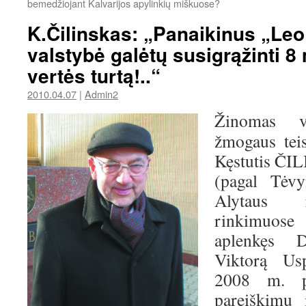
bemedžiojant Kalvarijos apylinkių miškuose?
K.Čilinskas: „Panaikinus „Leo
valstybė galėtų susigrąžinti 8 m
vertės turtą!..“
2010.04.07
|
Admin2
Žinomas vi
žmogaus teis
Kęstutis ČI
(pagal Tėvy
Alytaus r
rinkimuos
aplenkęs D
Viktorą Us
2008 m. pa
pareiškimu