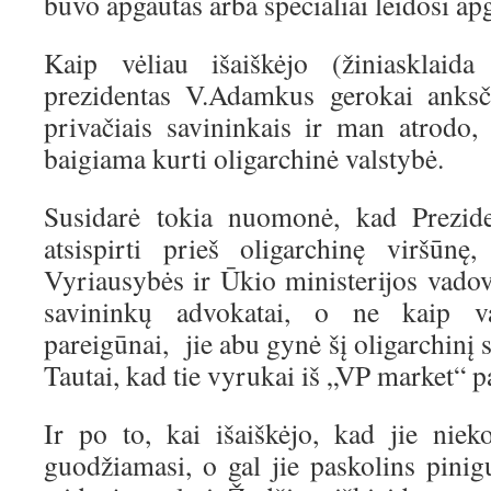
buvo apgautas arba specialiai leidosi a
Kaip vėliau išaiškėjo (žiniasklaida
prezidentas V.Adamkus gerokai anksč
privačiais savininkais ir man atrodo
baigiama kurti oligarchinė valstybė.
Susidarė tokia nuomonė, kad Preziden
atsispirti prieš oligarchinę viršūn
Vyriausybės ir Ūkio ministerijos vadov
savininkų advokatai, o ne kaip vals
pareigūnai, jie abu gynė šį oligarchinį 
Tautai, kad tie vyrukai iš „VP market“ p
Ir po to, kai išaiškėjo, kad jie niek
guodžiamasi, o gal jie paskolins pinig