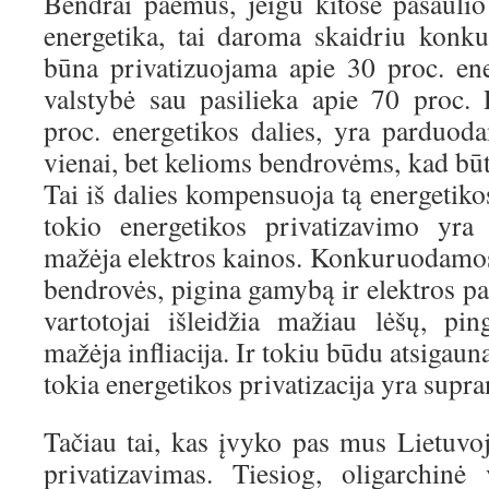
Bendrai paėmus, jeigu kitose pasaulio
energetika, tai daroma skaidriu konk
būna privatizuojama apie 30 proc. ene
valstybė sau pasilieka apie 70 proc. 
proc. energetikos dalies, yra parduod
vienai, bet kelioms bendrovėms, kad būt
Tai iš dalies kompensuoja tą energetikos
tokio energetikos privatizavimo yra
mažėja elektros kainos. Konkuruodamos
bendrovės, pigina gamybą ir elektros p
vartotojai išleidžia mažiau lėšų, p
mažėja infliacija. Ir tokiu būdu atsigau
tokia energetikos privatizacija yra supr
Tačiau tai, kas įvyko pas mus Lietuvoj
privatizavimas. Tiesiog, oligarchinė