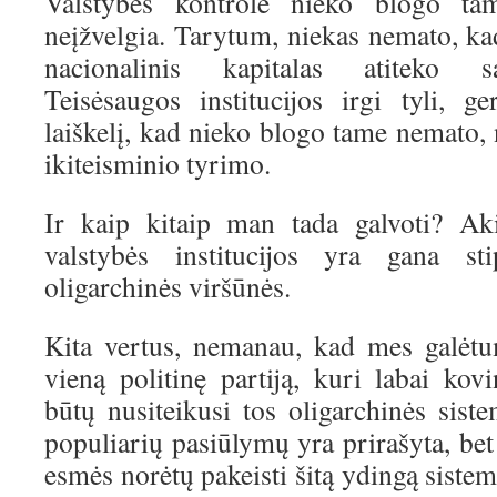
Valstybės kontrolė nieko blogo ta
neįžvelgia. Tarytum, niekas nemato, ka
nacionalinis kapitalas atiteko sa
Teisėsaugos institucijos irgi tyli, ge
laiškelį, kad nieko blogo tame nemato,
ikiteisminio tyrimo.
Ir kaip kitaip man tada galvoti? Ak
valstybės institucijos yra gana sti
oligarchinės viršūnės.
Kita vertus, nemanau, kad mes galėtu
vieną politinę partiją, kuri labai ko
būtų nusiteikusi tos oligarchinės sist
populiarių pasiūlymų yra prirašyta, bet 
esmės norėtų pakeisti šitą ydingą sistem