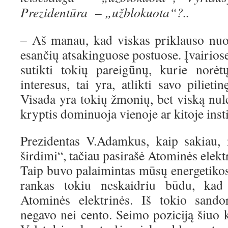
Prezidentūra – „užblokuota“?..
– Aš manau, kad viskas priklauso nuo
esančių atsakinguose postuose. Įvairiose
sutikti tokių pareigūnų, kurie norėt
interesus, tai yra, atlikti savo pilieti
Visada yra tokių žmonių, bet viską nul
kryptis dominuoja vienoje ar kitoje insti
Prezidentas V.Adamkus, kaip sakiau,
širdimi“, tačiau pasirašė Atominės elekt
Taip buvo palaimintas mūsų energetikos
rankas tokiu neskaidriu būdu, kad 
Atominės elektrinės. Iš tokio sando
negavo nei cento. Seimo poziciją šiuo 