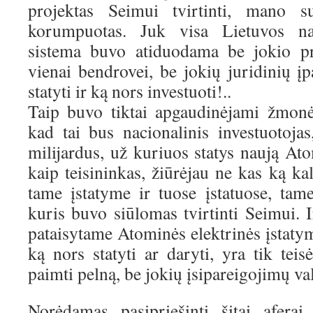
projektas Seimui tvirtinti, mano s
korumpuotas. Juk visa Lietuvos nac
sistema buvo atiduodama be jokio pr
vienai bendrovei, be jokių juridinių į
statyti ir ką nors investuoti!..
Taip buvo tiktai apgaudinėjami žmonė
kad tai bus nacionalinis investuotojas
milijardus, už kuriuos statys naują Ato
kaip teisininkas, žiūrėjau ne kas ką ka
tame įstatyme ir tuose įstatuose, tam
kuris buvo siūlomas tvirtinti Seimui. I
pataisytame Atominės elektrinės įstaty
ką nors statyti ar daryti, yra tik tei
paimti pelną, be jokių įsipareigojimų val
Norėdamas pasipriešinti šitai aferai