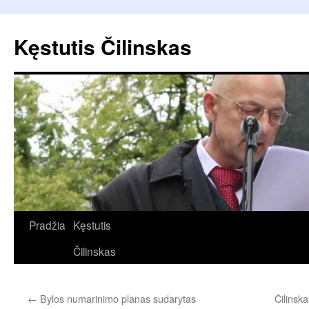
Pereiti
prie
Kęstutis Čilinskas
turinio
Pradžia
Kęstutis
Čilinskas
←
Bylos numarinimo planas sudarytas
Čilinsk