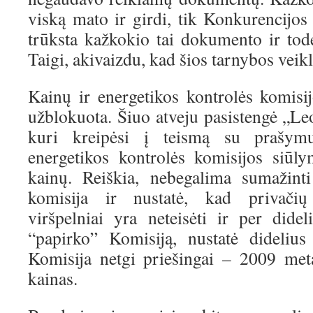
viską mato ir girdi, tik Konkurencijos t
trūksta kažkokio tai dokumento ir todė
Taigi, akivaizdu, kad šios tarnybos veik
Kainų ir energetikos kontrolės komisij
užblokuota. Šiuo atveju pasistengė „L
kuri kreipėsi į teismą su prašym
energetikos kontrolės komisijos siūl
kainų. Reiškia, nebegalima sumažinti
komisija ir nustatė, kad privači
viršpelniai yra neteisėti ir per didel
“papirko” Komisiją, nustatė didelius
Komisija netgi priešingai – 2009 met
kainas.