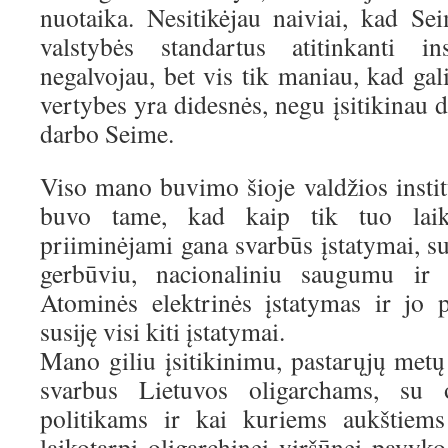
nuotaika. Nesitikėjau naiviai, kad S
valstybės standartus atitinkanti ins
negalvojau, bet vis tik maniau, kad gal
vertybes yra didesnės, negu įsitikinau 
darbo Seime.
Viso mano buvimo šioje valdžios instit
buvo tame, kad kaip tik tuo lai
priiminėjami gana svarbūs įstatymai, s
gerbūviu, nacionaliniu saugumu ir 
Atominės elektrinės įstatymas ir jo 
susiję visi kiti įstatymai.
Mano giliu įsitikinimu, pastarųjų metų
svarbus Lietuvos oligarchams, su ol
politikams ir kai kuriems aukštiems
laikotarpį oligarchinei viršūnei pavyk