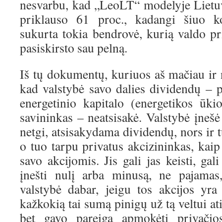
nesvarbu, kad „LeoLT“ modelyje Lietuv
priklauso 61 proc., kadangi šiuo k
sukurta tokia bendrovė, kurią valdo pri
pasiskirsto sau pelną.
Iš tų dokumentų, kuriuos aš mačiau ir 
kad valstybė savo dalies dividendų 
energetinio kapitalo (energetikos ūkio
savininkas – neatsisakė. Valstybė įnešė 
netgi, atsisakydama dividendų, nors ir t
o tuo tarpu privatus akcizininkas, kaip 
savo akcijomis. Jis gali jas keisti, gali 
įnešti nulį arba minusą, ne pajamas
valstybė dabar, jeigu tos akcijos yra
kažkokią tai sumą pinigų už tą veltui at
bet gavo pareigą apmokėti privači