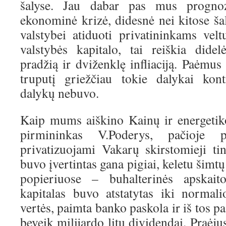
šalyse. Jau dabar pas mus prognoz
ekonominė krizė, didesnė nei kitose ša
valstybei atiduoti privatininkams velt
valstybės kapitalo, tai reiškia dide
pradžią ir dviženklę infliaciją. Paėmus 
truputį griežčiau tokie dalykai kon
dalykų nebuvo.
Kaip mums aiškino Kainų ir energetik
pirmininkas V.Poderys, pačioje 
privatizuojami Vakarų skirstomieji tin
buvo įvertintas gana pigiai, keletu šimtų
popieriuose – buhalterinės apskai
kapitalas buvo atstatytas iki normalio
vertės, paimta banko paskola ir iš tos p
beveik milijardo litų dividendai. Praėju