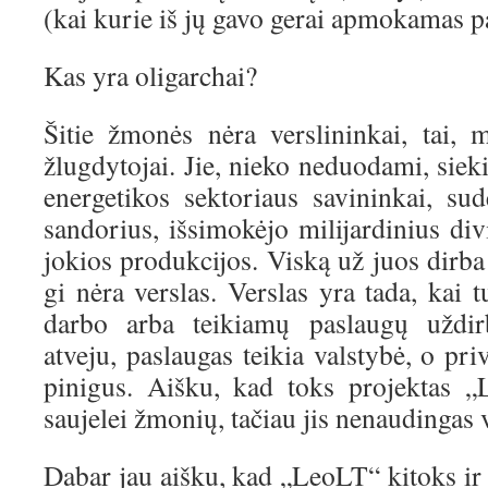
(kai kurie iš jų gavo gerai apmokamas p
Kas yra oligarchai?
Šitie žmonės nėra verslininkai, tai,
žlugdytojai. Jie, nieko neduodami, siek
energetikos sektoriaus savininkai, s
sandorius, išsimokėjo milijardinius di
jokios produkcijos. Viską už juos dirba 
gi nėra verslas. Verslas yra tada, kai t
darbo arba teikiamų paslaugų uždir
atveju, paslaugas teikia valstybė, o pri
pinigus. Aišku, kad toks projektas 
saujelei žmonių, tačiau jis nenaudingas v
Dabar jau aišku, kad „LeoLT“ kitoks ir 