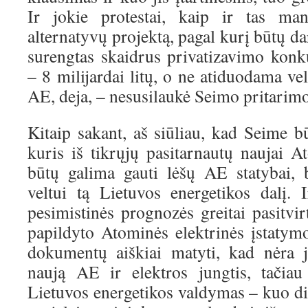
Ir jokie protestai, kaip ir tas ma
alternatyvų projektą, pagal kurį būtų da
surengtas skaidrus privatizavimo konk
– 8 milijardai litų, o ne atiduodama vel
AE, deja, – nesusilaukė Seimo pritarimo
Kitaip sakant, aš siūliau, kad Seime b
kuris iš tikrųjų pasitarnautų naujai A
būtų galima gauti lėšų AE statybai, 
veltui tą Lietuvos energetikos dalį. 
pesimistinės prognozės greitai pasitvi
papildyto Atominės elektrinės įstatymo
dokumentų aiškiai matyti, kad nėra j
naują AE ir elektros jungtis, tačia
Lietuvos energetikos valdymas – kuo di