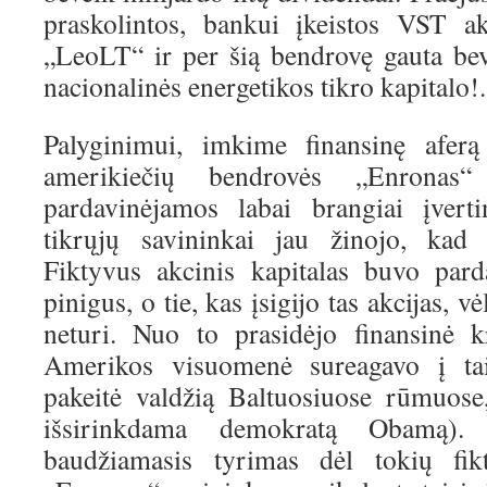
praskolintos, bankui įkeistos VST ak
„LeoLT“ ir per šią bendrovę gauta be
nacionalinės energetikos tikro kapitalo!.
Palyginimui, imkime finansinę afer
amerikiečių bendrovės „Enronas“
pardavinėjamos labai brangiai įverti
tikrųjų savininkai jau žinojo, kad 
Fiktyvus akcinis kapitalas buvo pard
pinigus, o tie, kas įsigijo tas akcijas, v
neturi. Nuo to prasidėjo finansinė 
Amerikos visuomenė sureagavo į tai
pakeitė valdžią Baltuosiuose rūmuose
išsirinkdama demokratą Obamą). 
baudžiamasis tyrimas dėl tokių fik