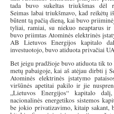
tada buvo sukeltas triukšmas dėl r
Seimas labai triukšmavo, kad reikėtų iš
būtent tą pačią dieną, kai buvo priimin
tyliai, ramiai, su niekuo neaptarus ir
buvo priimtas Atominės elektrinės įsta
AB Lietuvos Energijos kapitalo dali
investuotojo, buvo atiduota privačiai U
Bet jeigu pradžioje buvo atiduota tik to 
metų pabaigoje, kai aš atėjau dirbti į
Atominės elektrinės įstatymo pataiso
viršūnės apetitai pakilo ir jie nuspr
„Lietuvos Energijos“ kapitalo dalį
nacionalinės energetikos sistemos kapi
be jokio privatizavimo, kitaip sakant,