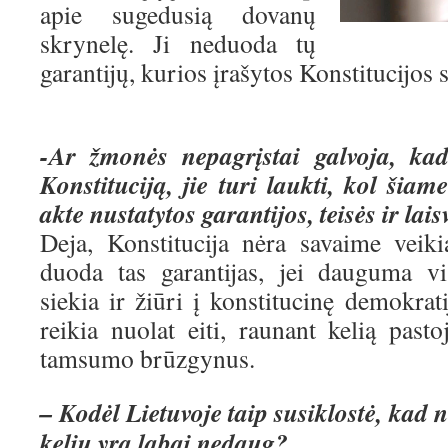
apie sugedusią dovanų
skrynelę. Ji neduoda tų
garantijų, kurios įrašytos Konstitucijos 
-Ar žmonės nepagrįstai galvoja, ka
Konstituciją, jie turi laukti, kol šia
akte nustatytos garantijos, teisės ir lais
Deja, Konstitucija nėra savaime veik
duoda tas garantijas, jei dauguma v
siekia ir žiūri į konstitucinę demokrati
reikia nuolat eiti, raunant kelią past
tamsumo brūzgynus.
– Kodėl Lietuvoje taip susiklostė, kad n
keliu yra labai nedaug?