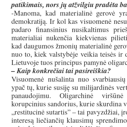
patikimais, nors jų atžvilgiu pradėta b
-Manoma, kad materialinė gerovė yra
demokratiją. Ir kol kas visuomenė nesuv
padaro finansinius nusikaltimus prie
materialiai nukenčia kiekvienas pilie
kad daugumos žmonių materialinė gerov
nuo to, kiek valstybėje veikia teisės ir
Lietuvoje tuos principus pamynė oligar
– Kaip konkrečiai tai pasireiškia?
Visuomenė nušalinta nuo svarbiausių
ypač tų, kurie susiję su milijardinės ver
panaudojimu. Oligarchinė viršūnė 
korupcinius sandorius, kurie skurdina 
„restitucinė sutartis” – tai pavyzdžiai, į
interesą liečiančių klausimų sprendim