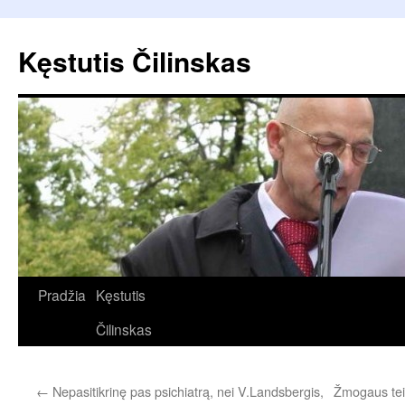
Pereiti
prie
Kęstutis Čilinskas
turinio
Pradžia
Kęstutis
Čilinskas
←
Nepasitikrinę pas psichiatrą, nei V.Landsbergis,
Žmogaus teis