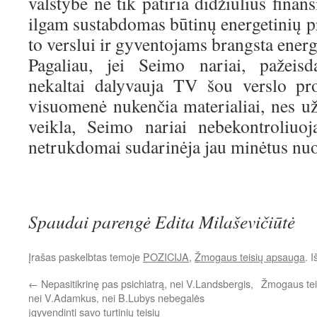
valstybė ne tik patiria didžiulius finans
ilgam sustabdomas būtinų energetinių p
to verslui ir gyventojams brangsta energ
Pagaliau, jei Seimo nariai, pažeisd
nekaltai dalyvauja TV šou verslo pr
visuomenė nukenčia materialiai, nes 
veikla, Seimo nariai nebekontroliuoj
netrukdomai sudarinėja jau minėtus nuo
Spaudai parengė Edita Milaševičiūtė
Įrašas paskelbtas temoje
POZICIJA
,
Žmogaus teisių apsauga
. 
←
Nepasitikrinę pas psichiatrą, nei V.Landsbergis,
Žmogaus teis
nei V.Adamkus, nei B.Lubys nebegalės
įgyvendinti savo turtinių teisių