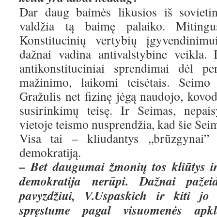
Dar daug baimės likusios iš sovietin
valdžia tą baimę palaiko. Mitingu
Konstitucinių vertybių įgyvendinimui
dažnai vadina antivalstybine veikla. I
antikonstituciniai sprendimai dėl p
mažinimo, laikomi teisėtais. Seimo
Gražulis net fizinę jėgą naudojo, kovo
susirinkimų teisę. Ir Seimas, nepais
vietoje teismo nusprendžia, kad šie Seim
Visa tai – kliudantys „brūzgynai” k
demokratiją.
– Bet daugumai žmonių tos kliūtys ir
demokratija nerūpi. Dažnai pažeid
pavyzdžiui, V.Uspaskich ir kiti jo p
spręstume pagal visuomenės apkl