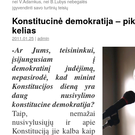
nei V.Adamkus, nei B.Lubys nebegalės
įgyvendinti savo turtinių teisių
Konstitucinė demokratija – pi
kelias
2011.01.25
|
admin
-Ar Jums, teisininkui,
įsijungusiam į
demokratinį judėjimą,
nepasirodė, kad minint
Konstitucijos dieną yra
daug nusivylimo
konstitucine demokratija?
Taip, nemažai
nusivylusiųjų ir apie
Konstituciją jie kalba kaip