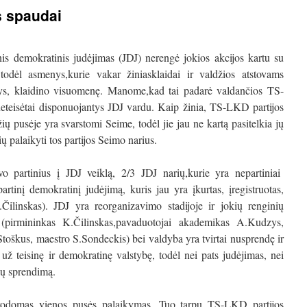
s spaudai
is demokratinis judėjimas (JDJ) nerengė jokios akcijos kartu su
todėl asmenys,kurie vakar žiniasklaidai ir valdžios atstovams
tys, klaidino visuomenę.
Manome,kad tai padarė valdančios TS-
 neteisėtai disponuojantys JDJ vardu. Kaip žinia, TS-LKD partijos
ų pusėje yra svarstomi Seime, todėl jie jau ne kartą pasitelkia jų
ų palaikyti tos partijos Seimo narius.
vo partinius į JDJ veiklą, 2/3 JDJ narių,kurie yra nepartiniai
rtinį demokratinį judėjimą, kuris jau yra įkurtas, įregistruotas,
.Čilinskas). JDJ yra reorganizavimo stadijoje ir jokių renginių
pirmininkas K.Čilinskas,pavaduotojai akademikas A.Kudzys,
toškus, maestro S.Sondeckis) bei valdyba yra tvirtai nusprendę ir
ž teisinę ir demokratinę valstybę, todėl nei pats judėjimas, nei
ylų sprendimą.
i rodomas vienos pusės palaikymas. Tuo tarpu TS-LKD partijos