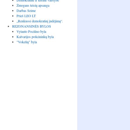
Demokratinė ir teisinė valstybė
Žmogaus teisių apsauga
Darbas Seime
Prieš LEO LT
„Renkuosi demokratinį judėjimą“.
REZONANSINĖS BYLOS
Vytauto Pociūno byla
Kalvarijos policininkų byla
"Vokelių" byla