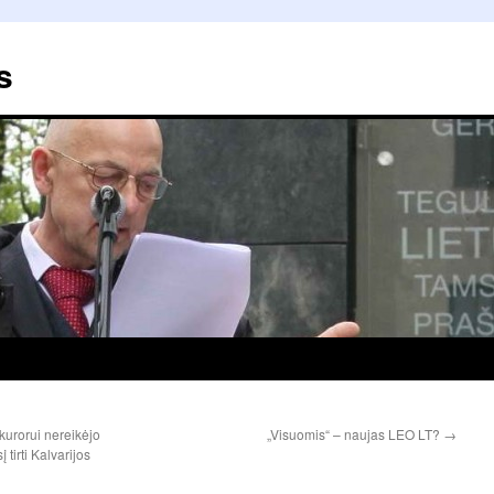
s
kurorui nereikėjo
„Visuomis“ – naujas LEO LT?
→
tirti Kalvarijos