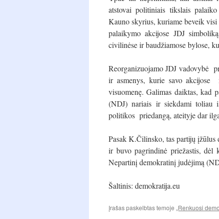
atstovai politiniais tikslais pala
Kauno skyrius, kuriame beveik visi
palaikymo akcijose JDJ simboliką
civilinėse ir baudžiamose bylose, ku
Reorganizuojamo JDJ vadovybė pran
ir asmenys, kurie savo akcijose
visuomenę. Galimas daiktas, kad pa
(NDJ) nariais ir siekdami toliau 
politikos priedangą, ateityje dar i
Pasak K.Čilinsko, tas partijų įžūlus
ir buvo pagrindinė priežastis, dėl
Nepartinį demokratinį judėjimą (ND
Šaltinis: demokratija.eu
Įrašas paskelbtas temoje
„Renkuosi demok