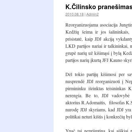
K.Čilinsko pranešima
2010.08.18
|
Admin2
Reorganizuojama asociacija Jungtin
Kedžių šeima ir jos šalininkais, 
prisistatė, kaip JDJ akciją vykdan
LKD partijos nariai ir talkininkai,
grupė narių už kišimąsi į bylą Kedži
partijos narių įkurtą JFJ Kauno skyri
Dėl tokio partijų kišimosi per sa
nusprendė JDJ reorganizuoti į Nepa
pirmininku išrinktas teisininkas K
nerengia. Be to, JDJ vadovybė (
aktorius R.Adomaitis, filosofas K.S
nurodę JDJ skyriams, kad JDJ yra u
politikai neturi kištis į konkrečių b
Ypač tai nepriimtina, kai aiškia