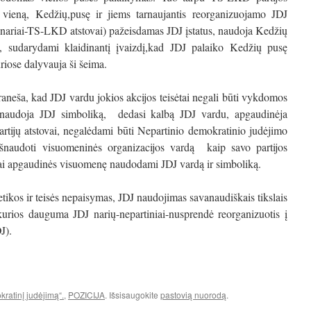
iko vieną, Kedžių,pusę ir jiems tarnaujantis reorganizuojamo JDJ
 nariai-TS-LKD atstovai) pažeisdamas JDJ įstatus, naudoja Kedžių
, sudarydami klaidinantį įvaizdį,kad JDJ palaiko Kedžių pusę
riose dalyvauja ši šeima.
eša, kad JDJ vardu jokios akcijos teisėtai negali būti vykdomos
 naudoja JDJ simboliką, dedasi kalbą JDJ vardu, apgaudinėja
rtijų atstovai, negalėdami būti Nepartinio demokratinio judėjimo
išnaudoti visuomeninės organizacijos vardą kaip savo partijos
lgai apgaudinės visuomenę naudodami JDJ vardą ir simboliką.
 etikos ir teisės nepaisymas, JDJ naudojimas savanaudiškais tikslais
 kurios dauguma JDJ narių-nepartiniai-nusprendė reorganizuotis į
J).
ratinį judėjimą“.
,
POZICIJA
. Išsisaugokite
pastovią nuorodą
.