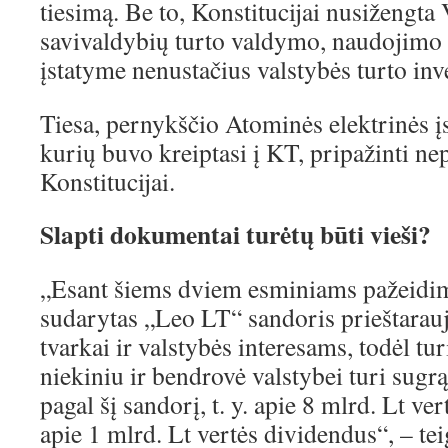
tiesimą. Be to, Konstitucijai nusižengta 
savivaldybių turto valdymo, naudojimo 
įstatyme nenustačius valstybės turto inv
Tiesa, pernykščio Atominės elektrinės įs
kurių buvo kreiptasi į KT, pripažinti ne
Konstitucijai.
Slapti dokumentai turėtų būti vieši?
„Esant šiems dviem esminiams pažeidi
sudarytas „Leo LT“ sandoris prieštarauja
tvarkai ir valstybės interesams, todėl tur
niekiniu ir bendrovė valstybei turi sugrą
pagal šį sandorį, t. y. apie 8 mlrd. Lt ver
apie 1 mlrd. Lt vertės dividendus“, – tei