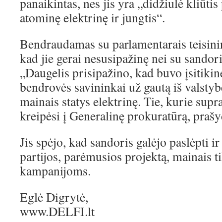
panaikintas, nes jis yra „didžiulė kliūtis
atominę elektrinę ir jungtis“.
Bendraudamas su parlamentarais teisinin
kad jie gerai nesusipažinę nei su sandori
„Daugelis prisipažino, kad buvo įsitikin
bendrovės savininkai už gautą iš valstyb
mainais statys elektrinę. Tie, kurie supra
kreipėsi į Generalinę prokuratūrą, prašy
Jis spėjo, kad sandoris galėjo paslėpti ir
partijos, parėmusios projektą, mainais t
kampanijoms.
Eglė Digrytė,
www.DELFI.lt