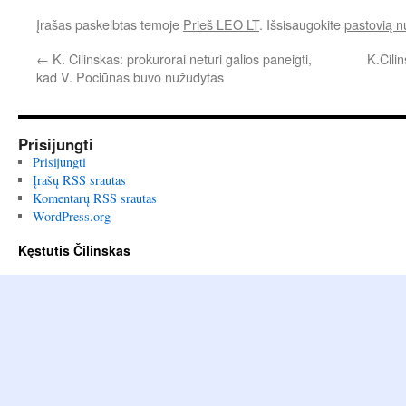
Įrašas paskelbtas temoje
Prieš LEO LT
. Išsisaugokite
pastovią 
←
K. Čilinskas: prokurorai neturi galios paneigti,
K.Čili
kad V. Pociūnas buvo nužudytas
Prisijungti
Prisijungti
Įrašų RSS srautas
Komentarų RSS srautas
WordPress.org
Kęstutis Čilinskas