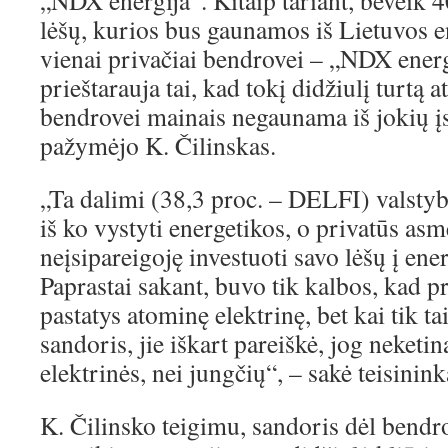
„NDX energija“. Kitaip tariant, beveik 40
lėšų, kurios bus gaunamos iš Lietuvos e
vienai privačiai bendrovei – „NDX energi
prieštarauja tai, kad tokį didžiulį turtą 
bendrovei mainais negaunama iš jokių į
pažymėjo K. Čilinskas.
„Ta dalimi (38,3 proc. – DELFI) valstyb
iš ko vystyti energetikos, o privatūs as
neįsipareigoję investuoti savo lėšų į en
Paprastai sakant, buvo tik kalbos, kad 
pastatys atominę elektrinę, bet kai tik t
sandoris, jie iškart pareiškė, jog neketin
elektrinės, nei jungčių“, – sakė teisinink
K. Čilinsko teigimu, sandoris dėl bendro