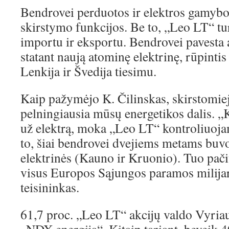
Bendrovei perduotos ir elektros gamybos
skirstymo funkcijos. Be to, „Leo LT“ tur
importu ir eksportu. Bendrovei pavesta a
statant naują atominę elektrinę, rūpintis
Lenkija ir Švedija tiesimu.
Kaip pažymėjo K. Čilinskas, skirstomieji
pelningiausia mūsų energetikos dalis. 
už elektrą, moka „Leo LT“ kontroliuo
to, šiai bendrovei dvejiems metams buvo
elektrinės (Kauno ir Kruonio). Tuo pač
visus Europos Sąjungos paramos milijar
teisininkas.
61,7 proc. „Leo LT“ akcijų valdo Vyriau