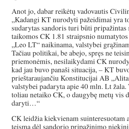
Anot jo, dabar reikėtų vadovautis Civil
„Kadangi KT nurodyti pažeidimai yra to
sudarytas sandoris turi būti pripažintas 
taikomos CK 1.81 straipsnio numatytos
„Leo LT“ naikinama, valstybei grąžinama
Tačiau politikai, be abejo, spręs ne teis
priemonėmis, nesilaikydami CK nurody
kad jau buvo panaši situacija, – KT buv
prieštaraujančiu Konstitucijai AB „Alita
valstybei padaryta apie 40 mln. Lt žala. 
toliau netaiko CK, o daugybę metų vis da
daryti…“
CK leidžia kiekvienam suinteresuotam a
teismą dėl sandorio pripažinimo niekini