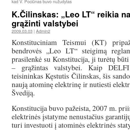
kad V. Pociūnas buvo nužudytas
K.Čilinskas: „Leo LT“ reikia nai
grąžinti valstybei
2009.03.03
|
Admin2
Konstituciniam Teismui (KT) pripa
bendrovės „Leo LT“ steigimą reglame
prasilenkė su Konstitucija, ji turėtų būt
– grąžintas valstybei. Kaip DELFI 
teisininkas Kęstutis Čilinskas, šis sandor
naują atominę elektrinę ir nutiesti elektr
Švediją.
Konstitucija buvo pažeista, 2007 m. pr
elektrinės įstatyme nenustačius garantij
turi investuoti į atominės elektrinės staty