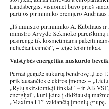
Landsbergis, visuomet buvo prieš sandor
partijos pirmininko premjero Andriaus K
„Iš ministro pirmininko A. Kubiliaus ir
ministro Arvydo Sekmoko pareiškimų ma
pasirengę tik kosmetiniams pakeitimams
neliečiant esmės“, – teigė teisininkas.
Valstybės energetika nuskurdo beveik
Pernai gegužę sukurtą bendrovę „Leo LT
priklausančios elektros įmonės – „Lietu
„Rytų skirstomieji tinklai“ – ir AB VST
energijai“, kuri įeina į didžiausią mažm
„Maxima LT“ valdančią įmonių grupę.