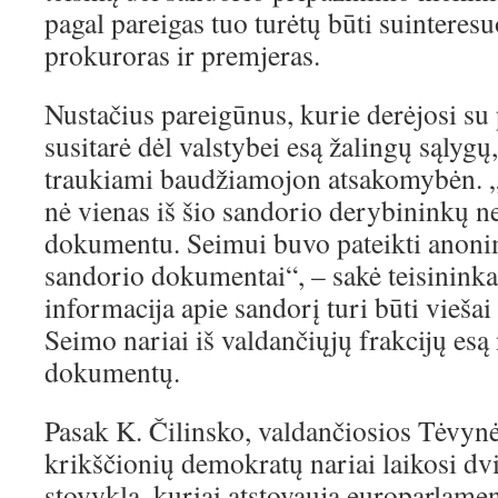
pagal pareigas tuo turėtų būti suinteresu
prokuroras ir premjeras.
Nustačius pareigūnus, kurie derėjosi su 
susitarė dėl valstybei esą žalingų sąlygų,
traukiami baudžiamojon atsakomybėn. „
nė vienas iš šio sandorio derybininkų n
dokumentu. Seimui buvo pateikti anonimi
sandorio dokumentai“, – sakė teisininkas
informacija apie sandorį turi būti viešai
Seimo nariai iš valdančiųjų frakcijų esą 
dokumentų.
Pasak K. Čilinsko, valdančiosios Tėvyn
krikščionių demokratų nariai laikosi dvi
stovykla, kuriai atstovauja europarlame