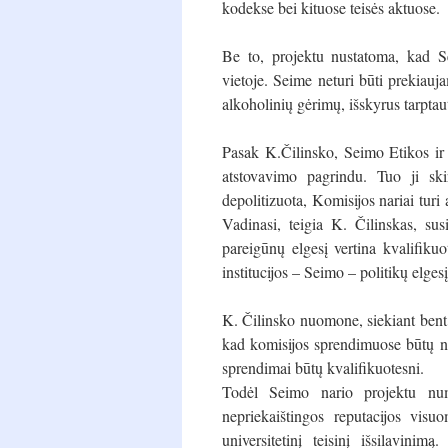
kodekse bei kituose teisės aktuose.
Be to, projektu nustatoma, kad Se
vietoje. Seime neturi būti prekiauj
alkoholinių gėrimų, išskyrus tarptau
Pasak K.Čilinsko, Seimo Etikos ir 
atstovavimo pagrindu. Tuo ji ski
depolitizuota, Komisijos nariai turi 
Vadinasi, teigia K. Čilinskas, susi
pareigūnų elgesį vertina kvalifikuo
institucijos – Seimo – politikų elgesį
K. Čilinsko nuomone, siekiant bent k
kad komisijos sprendimuose būtų ne v
sprendimai būtų kvalifikuotesni.
Todėl Seimo nario projektu num
nepriekaištingos reputacijos visu
universitetinį teisinį išsilavini