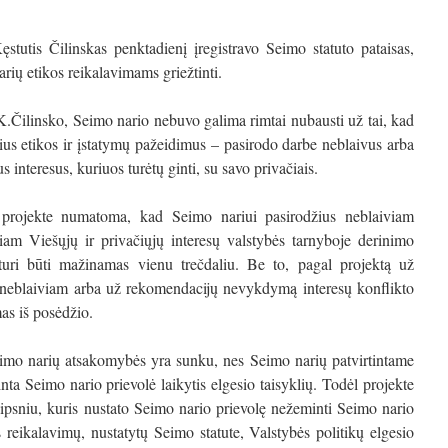
stutis Čilinskas penktadienį įregistravo Seimo statuto pataisas,
arių etikos reikalavimams griežtinti.
 K.Čilinsko, Seimo nario nebuvo galima rimtai nubausti už tai, kad
ius etikos ir įstatymų pažeidimus – pasirodo darbe neblaivus arba
s interesus, kuriuos turėtų ginti, su savo privačiais.
e projekte numatoma, kad Seimo nariui pasirodžius neblaiviam
am Viešųjų ir privačiųjų interesų valstybės tarnyboje derinimo
turi būti mažinamas vienu trečdaliu. Be to, pagal projektą už
neblaiviam arba už rekomendacijų nevykdymą interesų konflikto
mas iš posėdžio.
Seimo narių atsakomybės yra sunku, nes Seimo narių patvirtintame
inta Seimo nario prievolė laikytis elgesio taisyklių. Todėl projekte
aipsniu, kuris nustato Seimo nario prievolę nežeminti Seimo nario
s reikalavimų, nustatytų Seimo statute, Valstybės politikų elgesio