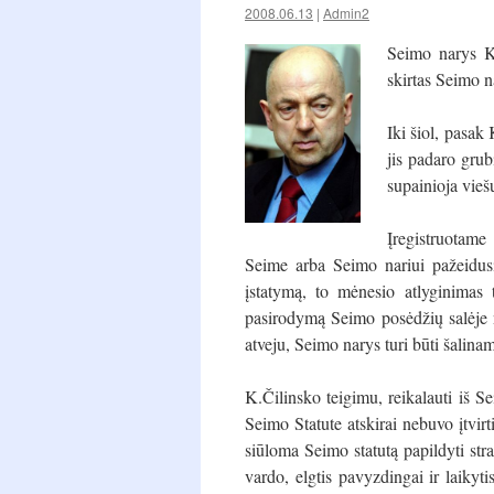
2008.06.13
|
Admin2
Seimo narys Kę
skirtas Seimo n
Iki šiol, pasak
jis padaro grub
supainioja viešu
Įregistruotam
Seime arba Seimo nariui pažeidusi
įstatymą, to mėnesio atlyginimas 
pasirodymą Seimo posėdžių salėje 
atveju, Seimo narys turi būti šalina
K.Čilinsko teigimu, reikalauti iš 
Seimo Statute atskirai nebuvo įtvirt
siūloma Seimo statutą papildyti str
vardo, elgtis pavyzdingai ir laikyti