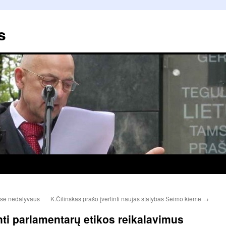
s
uose nedalyvaus
K.Čilinskas prašo įvertinti naujas statybas Seimo kieme
→
inti parlamentarų etikos reikalavimus