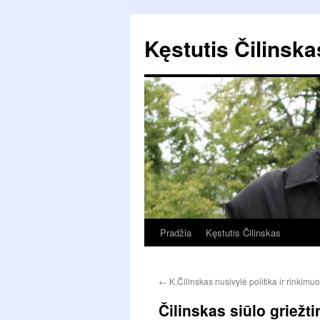
Pereiti
prie
Kęstutis Čilinska
turinio
Pradžia
Kęstutis Čilinskas
←
K.Čilinskas nusivylė politika ir rinkim
Čilinskas siūlo griežt