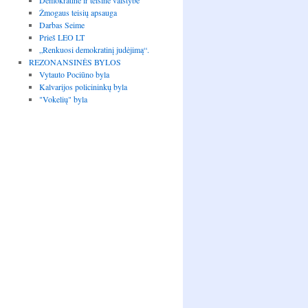
Demokratinė ir teisinė valstybė
Žmogaus teisių apsauga
Darbas Seime
Prieš LEO LT
„Renkuosi demokratinį judėjimą“.
REZONANSINĖS BYLOS
Vytauto Pociūno byla
Kalvarijos policininkų byla
"Vokelių" byla