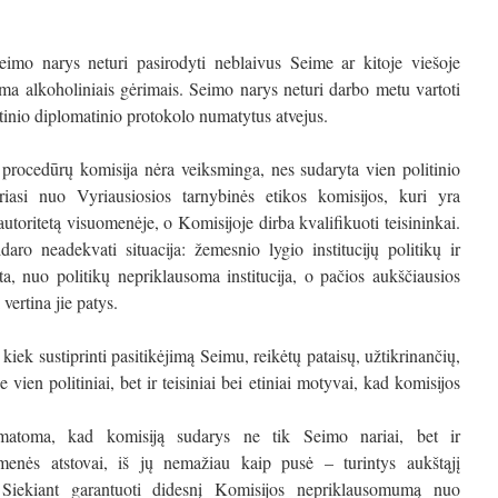
imo narys neturi pasirodyti neblaivus Seime ar kitoje viešoje
ama alkoholiniais gėrimais. Seimo narys neturi darbo metu vartoti
tinio diplomatinio protokolo numatytus atvejus.
procedūrų komisija nėra veiksminga, nes sudaryta vien politinio
riasi nuo Vyriausiosios tarnybinės etikos komisijos, kuri yra
autoritetą visuomenėje, o Komisijoje dirba kvalifikuoti teisininkai.
daro neadekvati situacija: žemesnio lygio institucijų politikų ir
ta, nuo politikų nepriklausoma institucija, o pačios aukščiausios
 vertina jie patys.
iek sustiprinti pasitikėjimą Seimu, reikėtų pataisų, užtikrinančių,
ien politiniai, bet ir teisiniai bei etiniai motyvai, kad komisijos
atoma, kad komisiją sudarys ne tik Seimo nariai, bet ir
omenės atstovai, iš jų nemažiau kaip pusė – turintys aukštąjį
mą. Siekiant garantuoti didesnį Komisijos nepriklausomumą nuo