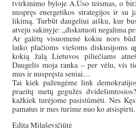
tvirkinimo byloje A.Ūso teismas, o bir
nuspręs energetikos strategijos ir su 
likimą. Turbūt daugeliui aišku, kur bu
atveju sakinyje: „diskutuoti negalima pri
Ar galėtų visuomenė kokiu nors būdu
laiko plačioms viešoms diskusijoms ap
kokią žalą Lietuvos piliečiams atne
Daugelis moja ranka – per vėlu, vis ti
mus ir nuspręsta seniai…
Tai kiek pažengėme link demokratijo
praeitų metų gegužės dvidešimtosios
kažkiek turėjome pasistūmėti. Nes Kęst
pamatus ir mes turime nuo ko atsispirti.
Edita Milaševičiūtė