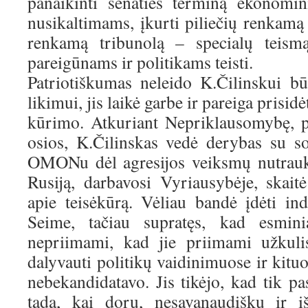
panaikinti senaties terminą ekonomi
nusikaltimams, įkurti piliečių renkamą
renkamą tribunolą – specialų teismą
pareigūnams ir politikams teisti.
Patriotiškumas neleido K.Čilinskui b
likimui, jis laikė garbe ir pareiga prisid
kūrimo. Atkuriant Nepriklausomybę, 
osios, K.Čilinskas vedė derybas su s
OMONu dėl agresijos veiksmų nutrauk
Rusiją, darbavosi Vyriausybėje, skait
apie teisėkūrą. Vėliau bandė įdėti ind
Seime, tačiau supratęs, kad esmin
nepriimami, kad jie priimami užkulis
dalyvauti politikų vaidinimuose ir kit
nebekandidatavo. Jis tikėjo, kad tik pa
tada, kai dorų, nesavanaudiškų ir i