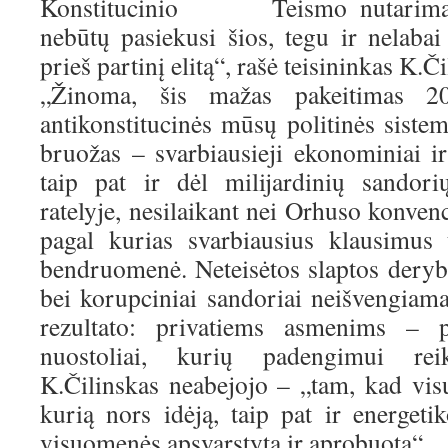
Konstitucinio Teismo nutarimas,
nebūtų pasiekusi šios, tegu ir nelabai
prieš partinį elitą“, rašė teisininkas K.Č
„Žinoma, šis mažas pakeitimas 201
antikonstitucinės mūsų politinės siste
bruožas – svarbiausieji ekonominiai ir
taip pat ir dėl milijardinių sandor
ratelyje, nesilaikant nei Orhuso konvenc
pagal kurias svarbiausius klausimus t
bendruomenė. Neteisėtos slaptos derybo
bei korupciniai sandoriai neišvengia
rezultato: privatiems asmenims – 
nuostoliai, kurių padengimui reik
K.Čilinskas neabejojo – „tam, kad vi
kurią nors idėją, taip pat ir energetiko
visuomenės apsvarstyta ir aprobuota“.