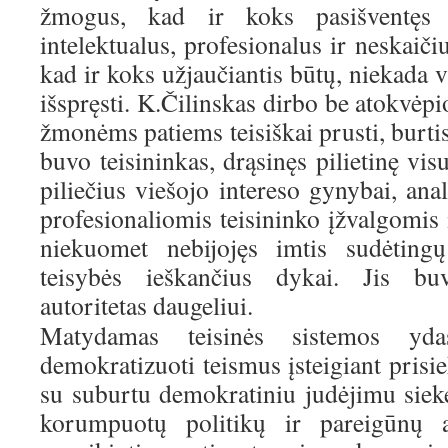
žmogus, kad ir koks pasišventęs 
intelektualus, profesionalus ir neskaiči
kad ir koks užjaučiantis būtų, niekada 
išspręsti. K.Čilinskas dirbo be atokvėpi
žmonėms patiems teisiškai prusti, burtis i
buvo teisininkas, drąsinęs pilietinę vis
piliečius viešojo intereso gynybai, anal
profesionaliomis teisininko įžvalgomis i
niekuomet nebijojęs imtis sudėtingų
teisybės ieškančius dykai. Jis bu
autoritetas daugeliui.
Matydamas teisinės sistemos yda
demokratizuoti teismus įsteigiant prisie
su suburtu demokratiniu judėjimu siek
korumpuotų politikų ir pareigūnų a