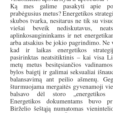
Ką mes galime pasakyti apie po 
prabėgusius metus? Energetikos strateg
skubos tvarka, nesitarus ne tik su visu
viešai beveik nediskutavus, neats
aplinkosaugininkams ir net energetik
arba atsakius be jokio pagrindimo. Ne 
kad ir laikas energetikos strategij
pasirinktas neatsitiktinis – kai visa 
metų metus besitęsiančios vadinamos
bylos baigtį ir galimai seksualiai išna
balansavimą ant peilio ašmenų. Ge
šturmuojama mergaitės gyvenamoji viet
balsavo dėl storo „energetikos 
Energetikos dokumentams buvo pri
Birželio šeštąją numatomas vieninteli