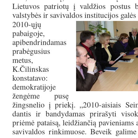
Lietuvos patriotų į valdžios postus 
valstybės ir savivaldos institucijos galės
2010-ųjų
pabaigoje,
apibendrindamas
prabėgusius
metus,
K.Čilinskas
konstatavo:
demokratijoje
žengėme pusę
žingsnelio į priekį. „2010-aisiais Se
dantis ir bandydamas prirašyti viso
priėmė pataisą, leidžiančią pavieniams
savivaldos rinkimuose. Beveik galime 