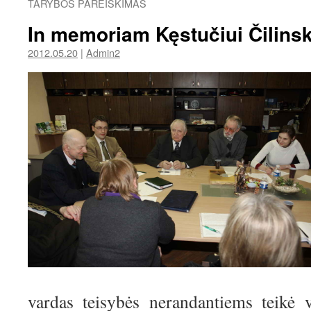
TARYBOS PAREIŠKIMAS
In memoriam Kęstučiui Čilinsk
2012.05.20
|
Admin2
vardas teisybės nerandantiems teikė v